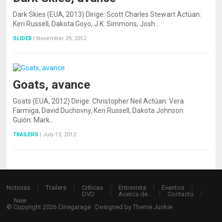
Dark Skies (EUA, 2013) Dirige: Scott Charles Stewart Actúan:
Keri Russell, Dakota Goyo, J.K. Simmons, Josh…
SLIDER
|
November 29, 2012
Goats, avance
Goats (EUA, 2012) Dirige: Christopher Neil Actúan: Vera
Farmiga, David Duchovny, Keri Russell, Dakota Johnson
Guión: Mark…
TRAILERS
|
July 13, 2012
Noticias
Trailers
Críticas
Entrevista
Eventos
DVD
Acerca de…
Contacto
New
© Copyright 2026
Cinegarage
· Designed by
Theme Junkie