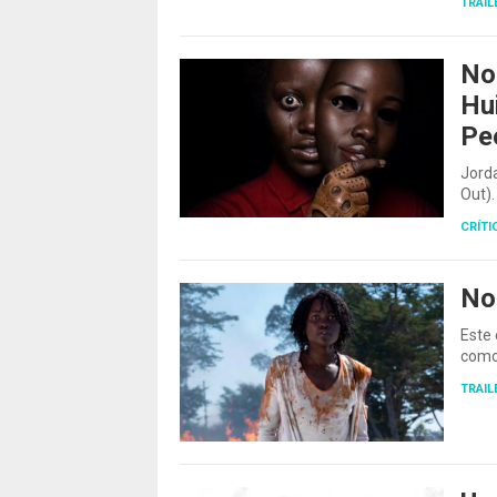
TRAIL
No
Hu
Pe
Jorda
Out)
CRÍTI
No
Este 
como
TRAIL