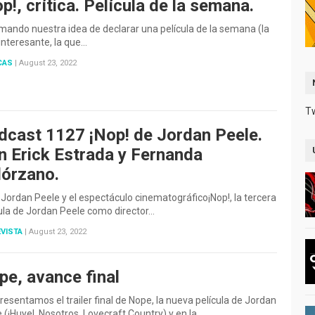
p!, crítica. Película de la semana.
ando nuestra idea de declarar una película de la semana (la
nteresante, la que…
CAS
|
August 23, 2022
T
dcast 1127 ¡Nop! de Jordan Peele.
n Erick Estrada y Fernanda
lórzano.
 Jordan Peele y el espectáculo cinematográfico¡Nop!, la tercera
ula de Jordan Peele como director…
VISTA
|
August 23, 2022
pe, avance final
resentamos el trailer final de Nope, la nueva película de Jordan
 (¡Huye!, Nosotros, Lovecraft Country) y en la…