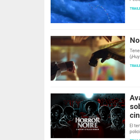
TRAIL
No
Tenem
(¡Huy
TRAIL
Av
so
cin
El te
polic