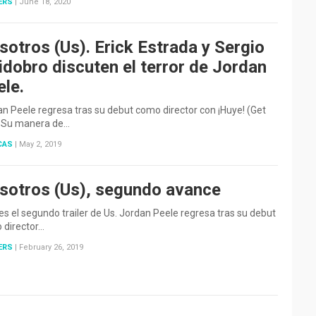
ERS
|
June 18, 2020
sotros (Us). Erick Estrada y Sergio
idobro discuten el terror de Jordan
ele.
n Peele regresa tras su debut como director con ¡Huye! (Get
. Su manera de…
CAS
|
May 2, 2019
sotros (Us), segundo avance
es el segundo trailer de Us. Jordan Peele regresa tras su debut
 director…
ERS
|
February 26, 2019