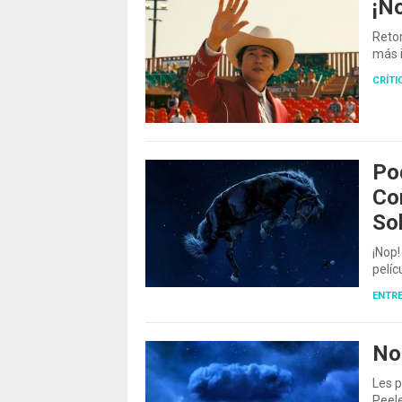
¡No
Retom
más i
CRÍTI
Po
Co
So
¡Nop!
pelíc
ENTRE
No
Les p
Peele