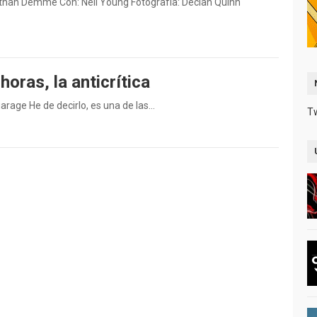
athan Demme Con: Neil Young Fotografía: Declan Quinn
horas, la anticrítica
garage He de decirlo, es una de las…
T