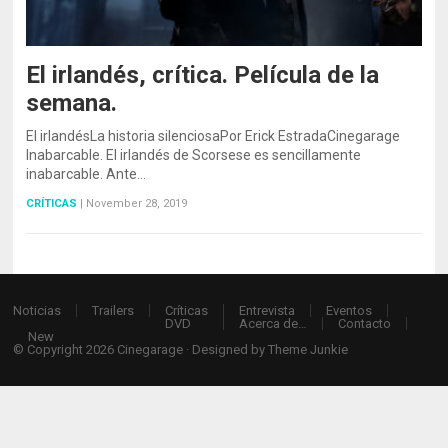
El irlandés, crítica. Película de la
semana.
El irlandésLa historia silenciosaPor Erick EstradaCinegarage
Inabarcable. El irlandés de Scorsese es sencillamente
inabarcable. Ante…
CRÍTICAS
|
November 28, 2019
Noticias
Trailers
Críticas
Entrevista
Eventos
DVD
Acerca de…
Contacto
New
© Copyright 2026
Cinegarage
· Designed by
Theme Junkie