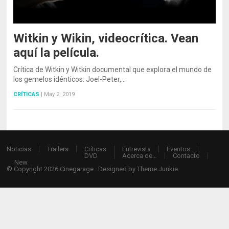
Witkin y Wikin, videocrítica. Vean
aquí la película.
Crítica de Witkin y Witkin documental que explora el mundo de
los gemelos idénticos: Joel-Peter,…
CRÍTICAS
|
May 2, 2019
Noticias
Trailers
Críticas
Entrevista
Eventos
DVD
Acerca de…
Contacto
New
© Copyright 2026
Cinegarage
· Designed by
Theme Junkie