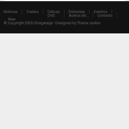
Noticias
Trailers
Críticas
Entrevista
Eventos
DVD
Acerca de…
Contacto
New
© Copyright 2026
Cinegarage
· Designed by
Theme Junkie