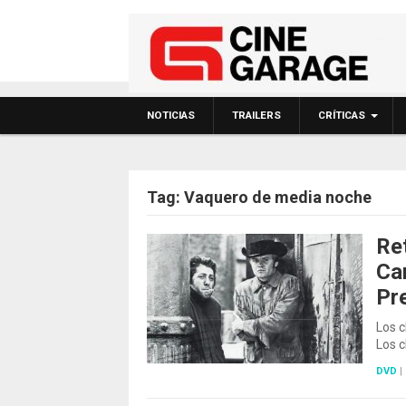
NOTICIAS
TRAILERS
CRÍTICAS
Tag:
Vaquero de media noche
Ret
Ca
Pr
Los 
Los c
DVD
|