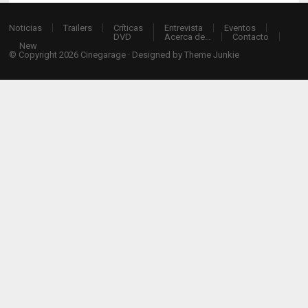
Noticias
Trailers
Críticas
Entrevista
Eventos
DVD
Acerca de…
Contacto
New
© Copyright 2026
Cinegarage
· Designed by
Theme Junkie