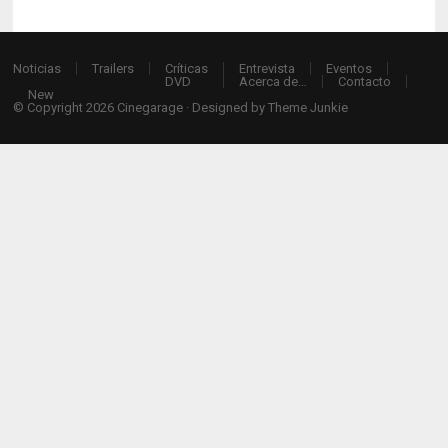
Noticias
Trailers
Críticas
Entrevista
Eventos
DVD
Acerca de…
Contacto
New
© Copyright 2026
Cinegarage
· Designed by
Theme Junkie