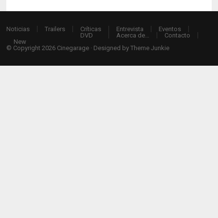
Noticias
Trailers
Críticas
Entrevista
Eventos
DVD
Acerca de…
Contacto
New
© Copyright 2026
Cinegarage
· Designed by
Theme Junkie