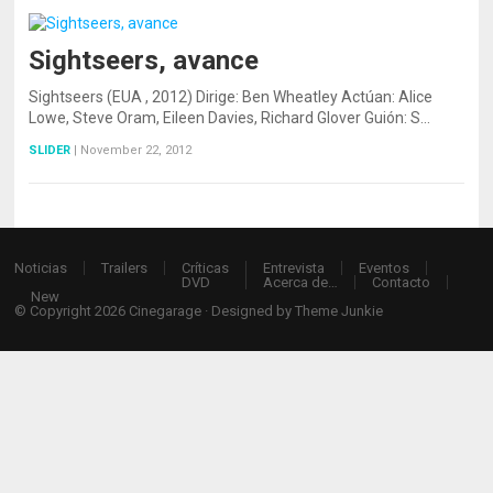
Sightseers, avance
Sightseers (EUA , 2012) Dirige: Ben Wheatley Actúan: Alice
Lowe, Steve Oram, Eileen Davies, Richard Glover Guión: S…
SLIDER
|
November 22, 2012
Noticias
Trailers
Críticas
Entrevista
Eventos
DVD
Acerca de…
Contacto
New
© Copyright 2026
Cinegarage
· Designed by
Theme Junkie