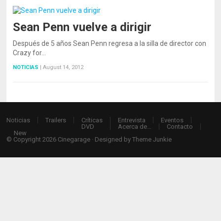
Sean Penn vuelve a dirigir
Después de 5 años Sean Penn regresa a la silla de director con
Crazy for…
NOTICIAS
|
August 14, 2012
Noticias
Trailers
Críticas
Entrevista
Eventos
DVD
Acerca de…
Contacto
New
© Copyright 2026
Cinegarage
· Designed by
Theme Junkie