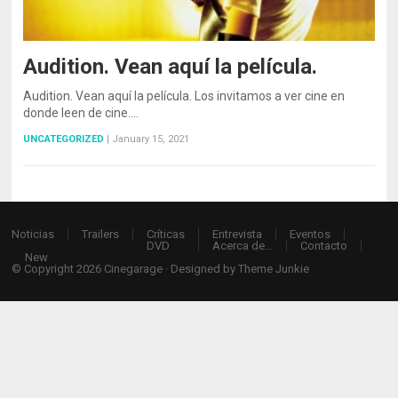
Audition. Vean aquí la película.
Audition. Vean aquí la película. Los invitamos a ver cine en
donde leen de cine.…
UNCATEGORIZED
|
January 15, 2021
Noticias
Trailers
Críticas
Entrevista
Eventos
DVD
Acerca de…
Contacto
New
© Copyright 2026
Cinegarage
· Designed by
Theme Junkie