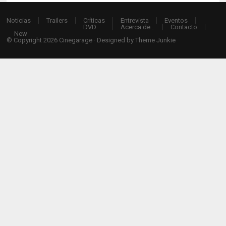
Noticias
Trailers
Críticas
Entrevista
Eventos
DVD
Acerca de…
Contacto
New
© Copyright 2026
Cinegarage
· Designed by
Theme Junkie