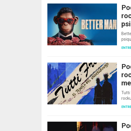
Po
roc
psi
Bette
psiqu
ENTRE
Pod
ro
me
Tutti
rock
ENTRE
Po