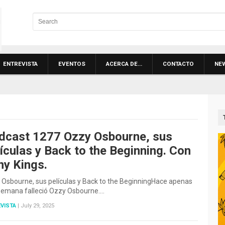
ENTREVISTA
EVENTOS
ACERCA DE…
CONTACTO
NE
dcast 1277 Ozzy Osbourne, sus
ículas y Back to the Beginning. Con
N
ny Kings.
 Osbourne, sus películas y Back to the BeginningHace apenas
semana falleció Ozzy Osbourne.…
VISTA
|
July 29, 2025