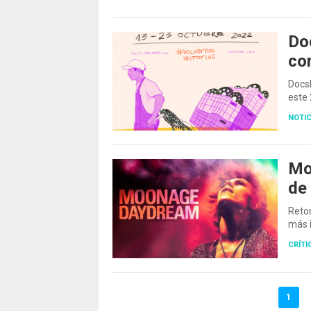
Do
co
Docs
este
NOTIC
Mo
de
Retom
más i
CRÍTI
1