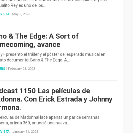
alito Rey es uno de los…
VISTA
|
May 2, 2023
no & The Edge: A Sort of
mecoming, avance
y+ presentó el tráiler y el póster del esperado musical en
ato documental Bono & The Edge: A…
ERS
|
February 28, 2023
dcast 1150 Las películas de
donna. Con Erick Estrada y Johnny
rmona.
películas de MadonnaHace apenas un par de semanas
nna, artista 360, anunció una nueva…
VISTA
|
January 31, 2023