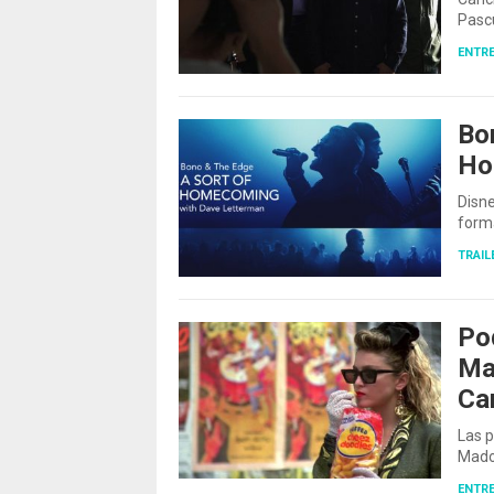
Pascu
ENTRE
Bo
Ho
Disne
form
TRAIL
Po
Ma
Ca
Las 
Mado
ENTRE