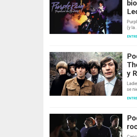
bio
Le
Purpl
(y la
ENTRE
Po
Th
y 
Ladi
se n
ENTRE
Po
ro
Canc