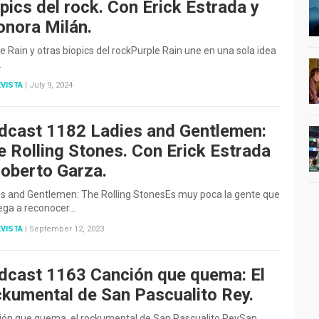
pics del rock. Con Erick Estrada y
onora Milán.
e Rain y otras biopics del rockPurple Rain une en una sola idea
…
VISTA
|
July 9, 2024
dcast 1182 Ladies and Gentlemen:
e Rolling Stones. Con Erick Estrada
Roberto Garza.
es and Gentlemen: The Rolling StonesEs muy poca la gente que
iega a reconocer…
VISTA
|
September 12, 2023
dcast 1163 Canción que quema: El
ckumental de San Pascualito Rey.
ión que quema, el rockumental de San Pascualito ReySan