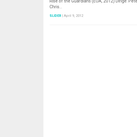
Rise of the Guardians (EUA, 2012) Dirige: Pe
Chris…
SLIDER
|
April 9, 2012