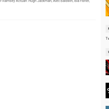
ter Ramsey Actúan: Hugh Jackman, Alec Baldwin, Isla Fisher,
T