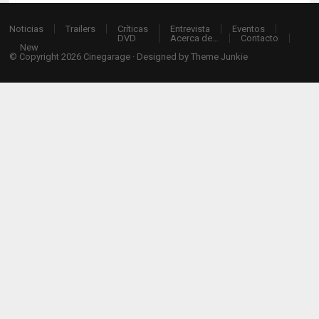
Noticias
Trailers
Críticas
Entrevista
Eventos
DVD
Acerca de…
Contacto
New
© Copyright 2026
Cinegarage
· Designed by
Theme Junkie