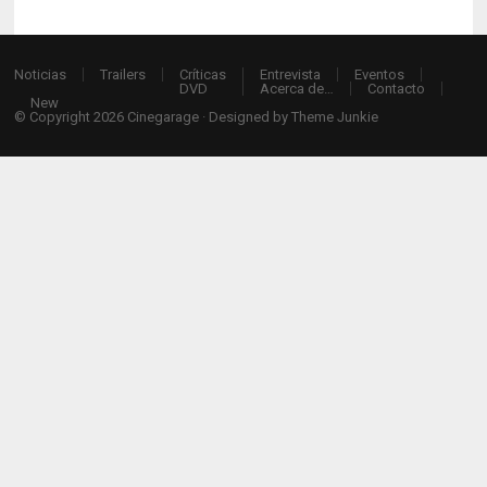
Noticias
Trailers
Críticas
Entrevista
Eventos
DVD
Acerca de…
Contacto
New
© Copyright 2026
Cinegarage
· Designed by
Theme Junkie