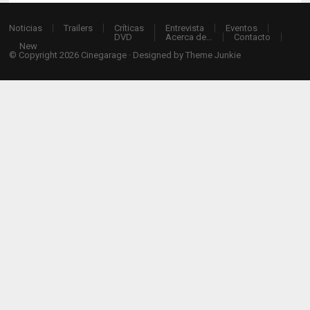
Noticias
Trailers
Críticas
Entrevista
Eventos
DVD
Acerca de…
Contacto
New
© Copyright 2026
Cinegarage
· Designed by
Theme Junkie