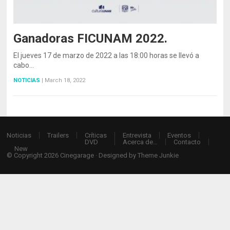
Ganadoras FICUNAM 2022.
El jueves 17 de marzo de 2022 a las 18:00 horas se llevó a
cabo…
NOTICIAS
|
March 18, 2022
Noticias
Trailers
Críticas
Entrevista
Eventos
DVD
Acerca de…
Contacto
New
© Copyright 2026
Cinegarage
· Designed by
Theme Junkie