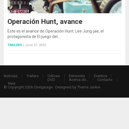
Operación Hunt, avance
Este es el avance de Operación Hunt. Lee Jung-jae, el
protagonista de El juego del…
TRAILERS
|
June 27, 2023
Noticias
Trailers
Críticas
Entrevista
Eventos
DVD
Acerca de…
Contacto
New
© Copyright 2026
Cinegarage
· Designed by
Theme Junkie