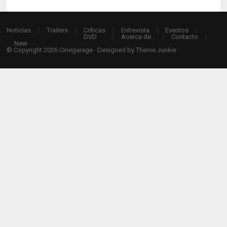
Noticias
Trailers
Críticas
Entrevista
Eventos
DVD
Acerca de…
Contacto
New
© Copyright 2026
Cinegarage
· Designed by
Theme Junkie