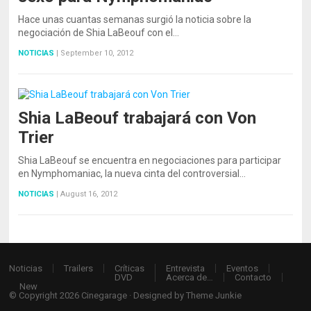
Hace unas cuantas semanas surgió la noticia sobre la
negociación de Shia LaBeouf con el…
NOTICIAS
|
September 10, 2012
Shia LaBeouf trabajará con Von
Trier
Shia LaBeouf se encuentra en negociaciones para participar
en Nymphomaniac, la nueva cinta del controversial…
NOTICIAS
|
August 16, 2012
Noticias
Trailers
Críticas
Entrevista
Eventos
DVD
Acerca de…
Contacto
New
© Copyright 2026
Cinegarage
· Designed by
Theme Junkie