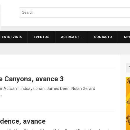
ENTREVISTA
EVENTOS
ACERCA DE…
CONTACTO
NE
e Canyons, avance 3
er Actúan: Lindsay Lohan, James Deen, Nolan Gerard
s…
idence, avance