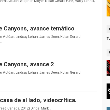
anmi Actúan: Stephen Moyer, Nolan Gerard Funk, Harry Lennix,
e Canyons, avance temático
er Actúan: Lindsay Lohan, James Deen, Nolan Gerard
T
s…
e Canyons, avance 2
er Actúan: Lindsay Lohan, James Deen, Nolan Gerard
s…
casa de al lado, videocrítica.
treet, Canadá, 2012) Dirige: Mark…