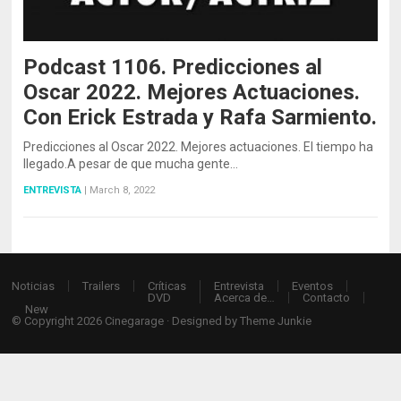
Podcast 1106. Predicciones al
Oscar 2022. Mejores Actuaciones.
Con Erick Estrada y Rafa Sarmiento.
Predicciones al Oscar 2022. Mejores actuaciones. El tiempo ha
llegado.A pesar de que mucha gente…
ENTREVISTA
|
March 8, 2022
Noticias
Trailers
Críticas
Entrevista
Eventos
DVD
Acerca de…
Contacto
New
© Copyright 2026
Cinegarage
· Designed by
Theme Junkie