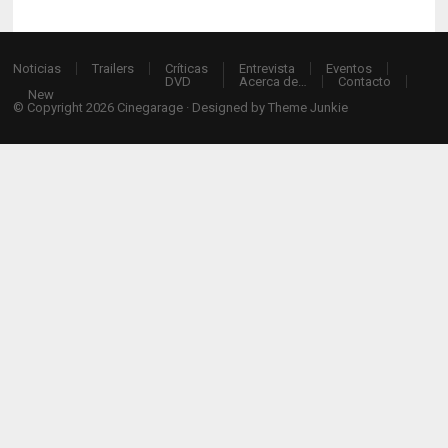
Noticias
Trailers
Críticas
Entrevista
Eventos
DVD
Acerca de…
Contacto
New
© Copyright 2026
Cinegarage
· Designed by
Theme Junkie