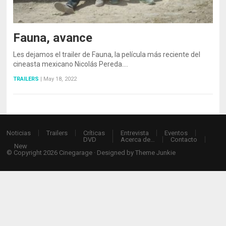
Fauna, avance
Les dejamos el trailer de Fauna, la película más reciente del
cineasta mexicano Nicolás Pereda.…
TRAILERS
|
May 18, 2022
Noticias
Trailers
Críticas
Entrevista
Eventos
DVD
Acerca de…
Contacto
New
© Copyright 2026
Cinegarage
· Designed by
Theme Junkie