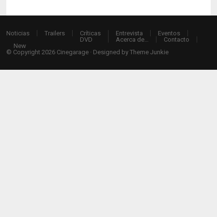
Noticias
Trailers
Críticas
Entrevista
Eventos
DVD
Acerca de…
Contacto
New
© Copyright 2026
Cinegarage
· Designed by
Theme Junkie