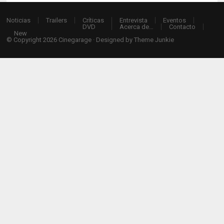
Noticias
Trailers
Críticas
Entrevista
Eventos
DVD
Acerca de…
Contacto
New
© Copyright 2026
Cinegarage
· Designed by
Theme Junkie