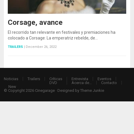
Corsage, avance
El recorrido tan relevante en festivales y premiaciones ha
colocado a Corsage: La emperatriz rebelde, de…
TRAILERS
|
December 26, 2022
Noticias
Trailers
Críticas
Entrevista
Eventos
DVD
Acerca de…
Contacto
New
© Copyright 2026
Cinegarage
· Designed by
Theme Junkie