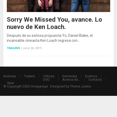
Sorry We Missed You, avance. Lo
nuevo de Ken Loach.
Después de su exitosa propuesta Yo, Daniel Blake, el
incansable cineasta Ken Loach regresa con…
TRAILERS
|
June 26, 2019
Noticias
Trailers
Críticas
Entrevista
Eventos
DVD
Acerca de…
Contacto
New
© Copyright 2026
Cinegarage
· Designed by
Theme Junkie