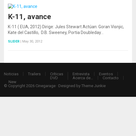
K-11, avance
K-11 ( EUA, 2012) Dirige: Jules Stewart Actúan: Goran Visnjic,
Kate del Castillo, D.B. Sweeney, Portia Doubleday…
SLIDER
|
May 30, 2012
Noticias
Trailers
Críticas
Entrevista
Eventos
DVD
Acerca de…
Contacto
New
© Copyright 2026
Cinegarage
· Designed by
Theme Junkie