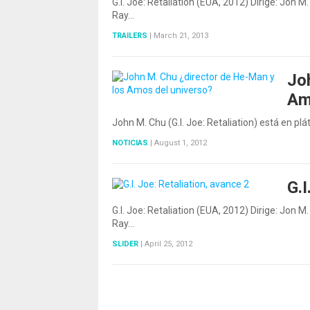
G.I. Joe: Retaliation (EUA, 2012) Dirige: Jon
Ray…
TRAILERS
|
March 21, 2013
Jo
Am
John M. Chu (G.I. Joe: Retaliation) está en p
NOTICIAS
|
August 1, 2012
G.I
G.I. Joe: Retaliation (EUA, 2012) Dirige: Jon
Ray…
SLIDER
|
April 25, 2012