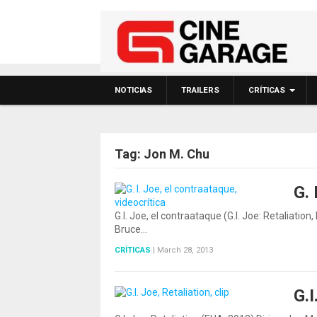
NOTICIAS
TRAILERS
CRÍTICAS
Tag:
Jon M. Chu
G. 
G.I. Joe, el contraataque (G.I. Joe: Retaliati
Bruce…
CRÍTICAS
|
March 28, 2013
G.I