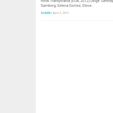
Hotel Transylvania (EUA, 2012) Dirige: Genn
Samberg, Selena Gomez, Steve…
SLIDER
|
April 5, 2012