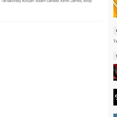
dy Tartakovsky Actúan: Adam Sandler, Kevin James, Andy
T