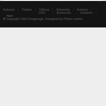
Noticias
Trailers
Críticas
Entrevista
Eventos
DVD
Acerca de…
Contacto
New
© Copyright 2026
Cinegarage
· Designed by
Theme Junkie