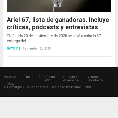
Ariel 67, lista de ganadoras. Incluye
críticas, podcasts y entrevistas
El sábado 20 de septiembre de 2025 se llevó a cabo la 67
entrega del…
NOTICIAS
|
September 22, 2025
Noticias
Trailers
Críticas
Entrevista
Eventos
DVD
Acerca de…
Contacto
New
© Copyright 2026
Cinegarage
· Designed by
Theme Junkie