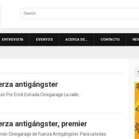
ENTREVISTA
EVENTOS
ACERCA DE…
CONTACTO
NE
erza antigángster
noir Por Erick Estrada Cinegarage La calle…
erza antigángster, premier
emier Cinegarage de Fuerza Antigángster. Para ustedes