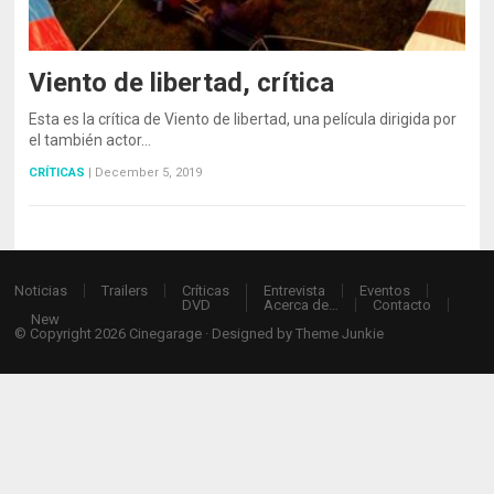
Viento de libertad, crítica
Esta es la crítica de Viento de libertad, una película dirigida por
el también actor…
CRÍTICAS
|
December 5, 2019
Noticias
Trailers
Críticas
Entrevista
Eventos
DVD
Acerca de…
Contacto
New
© Copyright 2026
Cinegarage
· Designed by
Theme Junkie