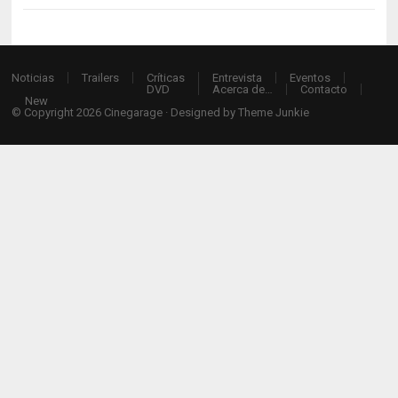
Noticias
Trailers
Críticas
Entrevista
Eventos
DVD
Acerca de…
Contacto
New
© Copyright 2026
Cinegarage
· Designed by
Theme Junkie