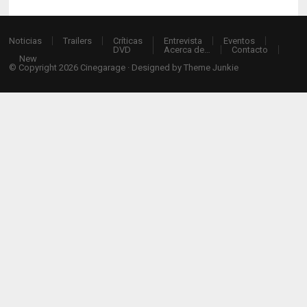
Noticias
Trailers
Críticas
Entrevista
Eventos
DVD
Acerca de…
Contacto
New
© Copyright 2026
Cinegarage
· Designed by
Theme Junkie