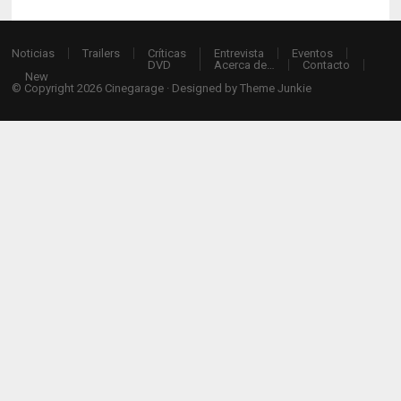
Noticias
Trailers
Críticas
Entrevista
Eventos
DVD
Acerca de…
Contacto
New
© Copyright 2026
Cinegarage
· Designed by
Theme Junkie