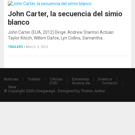
John Carter, la secuencia del simio
blanco
John Carter (EUA, 2012) Dirige: Andrew Stanton Actúan:
Taylor Kitsch, Willem Dafoe, Lyn Collins, Samantha…
TRAILERS
|
March 3, 2012
Noticias
Trailers
Críticas
Entrevista
Eventos
DVD
Acerca de…
Contacto
New
© Copyright 2026
Cinegarage
· Designed by
Theme Junkie