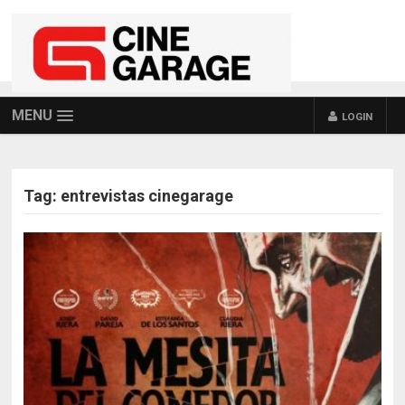
MENU
LOGIN
Tag:
entrevistas cinegarage
POSTS NAVIGATION