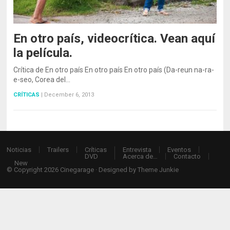
En otro país, videocrítica. Vean aquí
la película.
Crítica de En otro país En otro país En otro país (Da-reun na-ra-
e-seo, Corea del…
CRÍTICAS
|
December 6, 2013
Noticias
Trailers
Críticas
Entrevista
Eventos
DVD
Acerca de…
Contacto
New
© Copyright 2026
Cinegarage
· Designed by
Theme Junkie