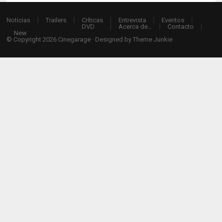
Noticias
Trailers
Críticas
Entrevista
Eventos
DVD
Acerca de…
Contacto
New
© Copyright 2026
Cinegarage
· Designed by
Theme Junkie