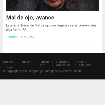
Mal de ojo, avance
Este es el trailer de Mal de ojo que llegará a salas comerciales
el próximo 22…
TRAILERS
|
July 5, 2022
Noticias
Trailers
Críticas
Entrevista
Eventos
DVD
Acerca de…
Contacto
New
© Copyright 2026
Cinegarage
· Designed by
Theme Junkie