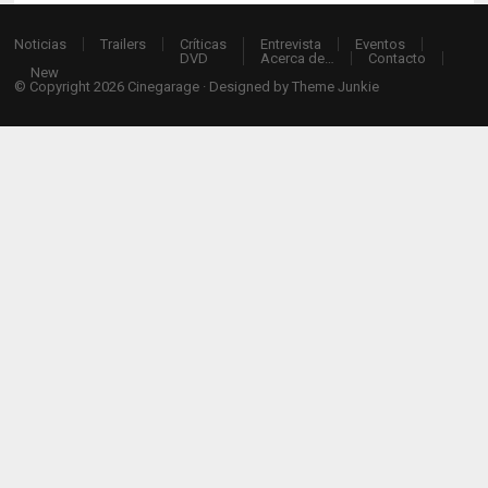
Noticias
Trailers
Críticas
Entrevista
Eventos
DVD
Acerca de…
Contacto
New
© Copyright 2026
Cinegarage
· Designed by
Theme Junkie