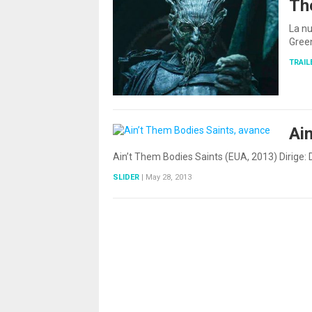
Th
La nu
Gree
TRAIL
Ai
Ain’t Them Bodies Saints (EUA, 2013) Dirige:
SLIDER
|
May 28, 2013