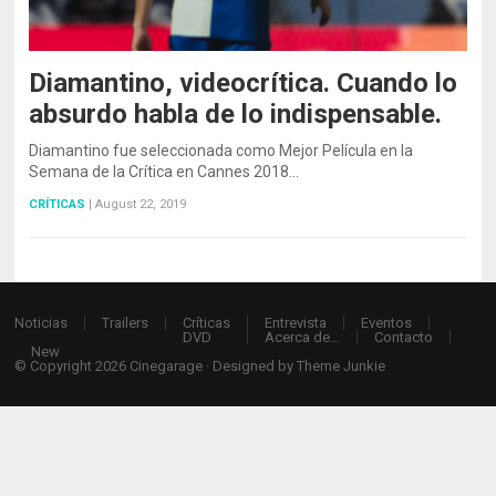
Diamantino, videocrítica. Cuando lo
absurdo habla de lo indispensable.
Diamantino fue seleccionada como Mejor Película en la
Semana de la Crítica en Cannes 2018…
CRÍTICAS
|
August 22, 2019
Noticias
Trailers
Críticas
Entrevista
Eventos
DVD
Acerca de…
Contacto
New
© Copyright 2026
Cinegarage
· Designed by
Theme Junkie