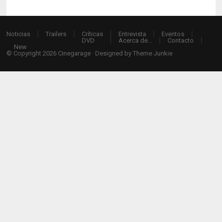
Noticias
Trailers
Críticas
Entrevista
Eventos
DVD
Acerca de…
Contacto
New
© Copyright 2026
Cinegarage
· Designed by
Theme Junkie